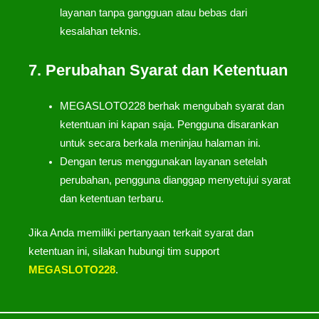
layanan tanpa gangguan atau bebas dari
kesalahan teknis.
7. Perubahan Syarat dan Ketentuan
MEGASLOTO228 berhak mengubah syarat dan
ketentuan ini kapan saja. Pengguna disarankan
untuk secara berkala meninjau halaman ini.
Dengan terus menggunakan layanan setelah
perubahan, pengguna dianggap menyetujui syarat
dan ketentuan terbaru.
Jika Anda memiliki pertanyaan terkait syarat dan
ketentuan ini, silakan hubungi tim support
MEGASLOTO228
.